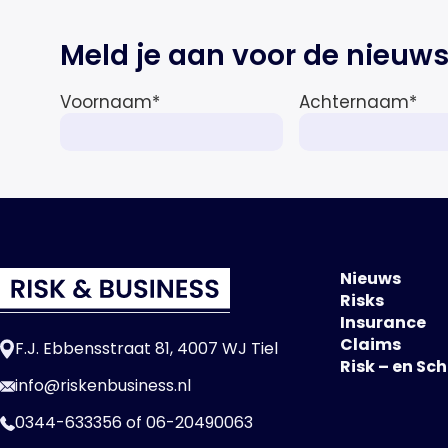
Meld je aan voor de nieuws
Voornaam
*
Achternaam
*
Nieuws
Risks
Insurance
Claims
F.J. Ebbensstraat 81, 4007 WJ Tiel
Risk – en Sc
info@riskenbusiness.nl
0344-633356
of
06-20490063