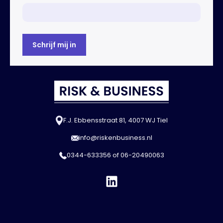
F.J. Ebbensstraat 81, 4007 WJ Tiel
info@riskenbusiness.nl
0344-633356
of
06-20490063