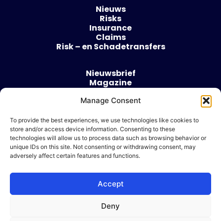
Nieuws
Risks
Insurance
Claims
Risk – en Schadetransfers
Nieuwsbrief
Magazine
Evenementen
Over
Manage Consent
Contact
To provide the best experiences, we use technologies like cookies to
store and/or access device information. Consenting to these
Algemene voorwaarden
technologies will allow us to process data such as browsing behavior or
Cookie beleid
unique IDs on this site. Not consenting or withdrawing consent, may
adversely affect certain features and functions.
Accept
Ik wil adverteren
Deny