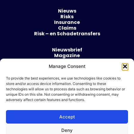
Nieuws
Risks
Insurance
Claims
Risk – en Schadetransfers
Nieuwsbrief
Magazine
Evenementen
Over
Manage Consent
Contact
To provide the best experiences, we use technologies like cookies to
store and/or access device information. Consenting to these
Algemene voorwaarden
technologies will allow us to process data such as browsing behavior or
Cookie beleid
unique IDs on this site. Not consenting or withdrawing consent, may
adversely affect certain features and functions.
Accept
Ik wil adverteren
Deny