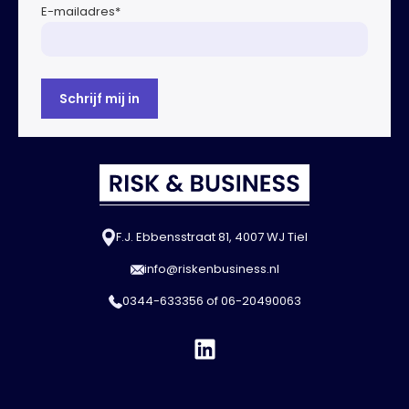
E-mailadres
*
F.J. Ebbensstraat 81, 4007 WJ Tiel
info@riskenbusiness.nl
0344-633356
of
06-20490063