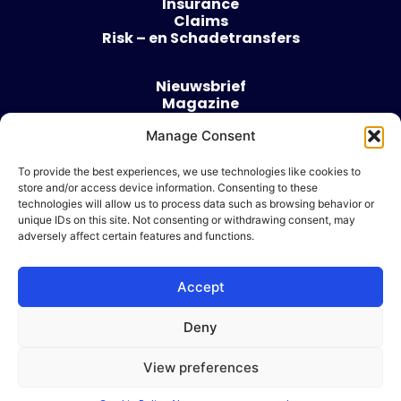
Insurance
Claims
Risk – en Schadetransfers
Nieuwsbrief
Magazine
Evenementen
Manage Consent
Over
Contact
To provide the best experiences, we use technologies like cookies to
store and/or access device information. Consenting to these
Algemene voorwaarden
technologies will allow us to process data such as browsing behavior or
Cookie beleid
unique IDs on this site. Not consenting or withdrawing consent, may
adversely affect certain features and functions.
Accept
Ik wil adverteren
Deny
© 2026 Risk & Business
View preferences
| Design & Development door
WP Masters