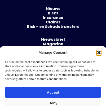
Nieuws
Risks
Insurance
Claims
Risk – en Schadetransfers
Nieuwsbrief
Magazine
Evenementen
Over
Manage Consent
Contact
To provide the best experiences, we use technologies like cookies to
store and/or access device information. Consenting to these
Algemene voorwaarden
technologies will allow us to process data such as browsing behavior or
Cookie beleid
unique IDs on this site. Not consenting or withdrawing consent, may
adversely affect certain features and functions.
Accept
Ik wil adverteren
Deny