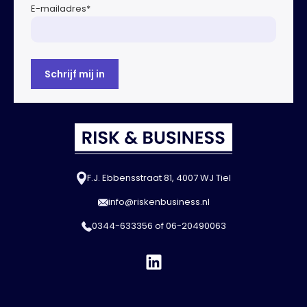
E-mailadres
*
F.J. Ebbensstraat 81, 4007 WJ Tiel
info@riskenbusiness.nl
0344-633356
of
06-20490063