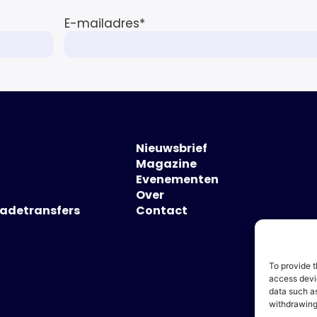
E-mailadres
*
Nieuwsbrief
Magazine
Evenementen
Over
hadetransfers
Contact
To provide t
access devic
data such as
withdrawing