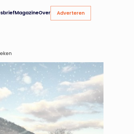
sbrief
Magazine
Over
Adverteren
reken