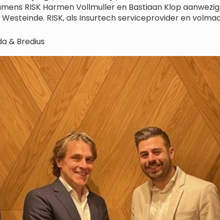
amens RISK Harmen Vollmuller en Bastiaan Klop aanwezi
esteinde. RISK, als Insurtech serviceprovider en volmacht
a & Bredius