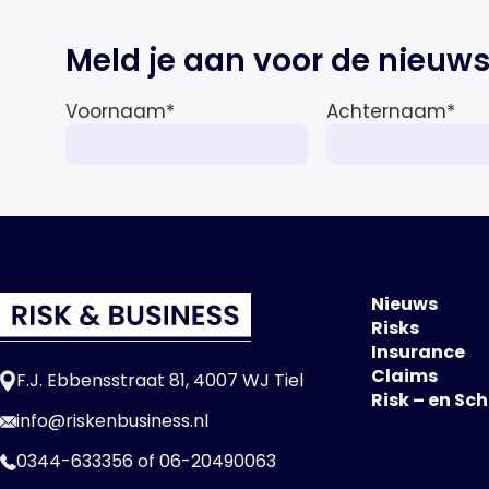
Meld je aan voor de nieuws
Voornaam
*
Achternaam
*
Nieuws
Risks
Insurance
Claims
F.J. Ebbensstraat 81, 4007 WJ Tiel
Risk – en Sc
info@riskenbusiness.nl
0344-633356
of
06-20490063