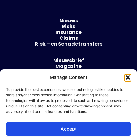
Nieuws
Risks
Insurance
Claims
Risk – en Schadetransfers
Nieuwsbrief
Magazine
Evenementen
Over
Manage Consent
Contact
To provide the best experiences, we use technologies like cookies to
store and/or access device information. Consenting to these
Algemene voorwaarden
technologies will allow us to process data such as browsing behavior or
Cookie beleid
unique IDs on this site. Not consenting or withdrawing consent, may
adversely affect certain features and functions.
Accept
Ik wil adverteren