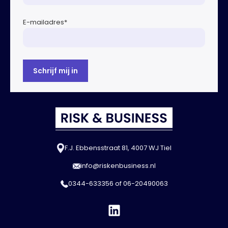
E-mailadres
*
F.J. Ebbensstraat 81, 4007 WJ Tiel
info@riskenbusiness.nl
0344-633356
of
06-20490063