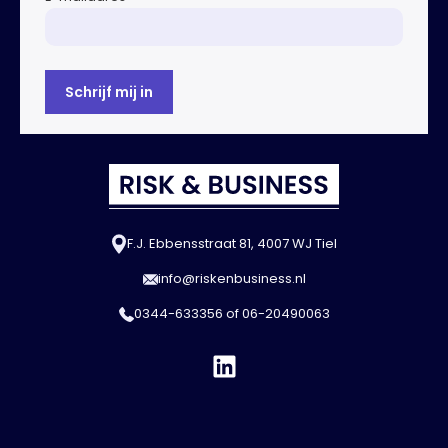
F.J. Ebbensstraat 81, 4007 WJ Tiel
info@riskenbusiness.nl
0344-633356
of
06-20490063