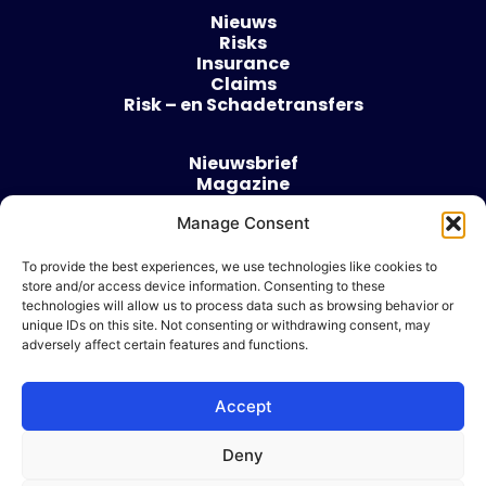
Nieuws
Risks
Insurance
Claims
Risk – en Schadetransfers
Nieuwsbrief
Magazine
Evenementen
Manage Consent
Over
Contact
To provide the best experiences, we use technologies like cookies to
store and/or access device information. Consenting to these
Algemene voorwaarden
technologies will allow us to process data such as browsing behavior or
Cookie beleid
unique IDs on this site. Not consenting or withdrawing consent, may
adversely affect certain features and functions.
Accept
Ik wil adverteren
Deny