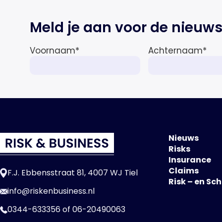
Meld je aan voor de nieuws
Voornaam
*
Achternaam
*
Nieuws
Risks
Insurance
Claims
F.J. Ebbensstraat 81, 4007 WJ Tiel
Risk – en Sc
info@riskenbusiness.nl
0344-633356
of
06-20490063