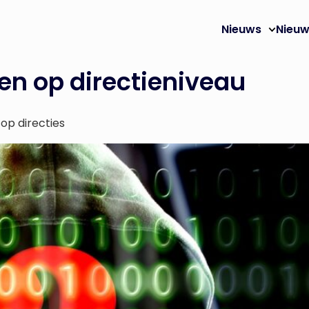
Nieuws
Nieuw
len op directieniveau
op directies