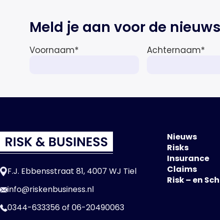
Meld je aan voor de nieuws
Voornaam
*
Achternaam
*
Nieuws
Risks
Insurance
Claims
F.J. Ebbensstraat 81, 4007 WJ Tiel
Risk – en Sc
info@riskenbusiness.nl
0344-633356
of
06-20490063