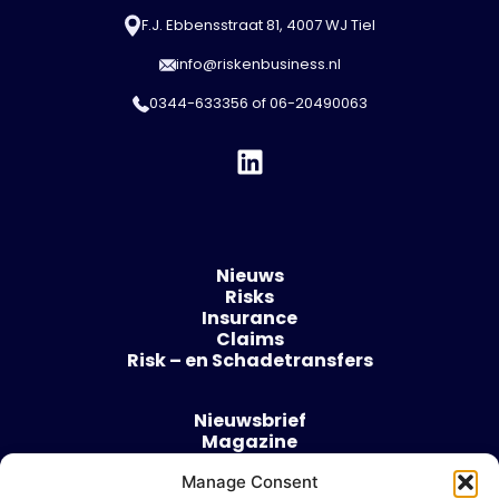
F.J. Ebbensstraat 81, 4007 WJ Tiel
info@riskenbusiness.nl
0344-633356
of
06-20490063
Nieuws
Risks
Insurance
Claims
Risk – en Schadetransfers
Nieuwsbrief
Magazine
Evenementen
Over
Manage Consent