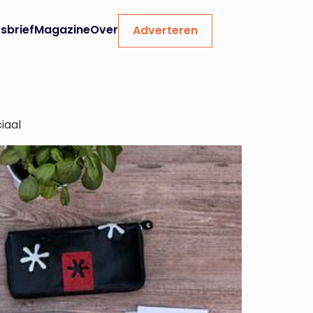
sbrief
Magazine
Over
Adverteren
iaal