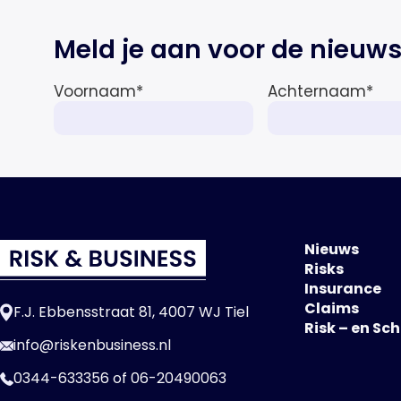
Meld je aan voor de nieuws
Voornaam
*
Achternaam
*
Nieuws
Risks
Insurance
Claims
F.J. Ebbensstraat 81, 4007 WJ Tiel
Risk – en Sc
info@riskenbusiness.nl
0344-633356
of
06-20490063