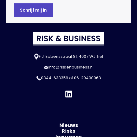
F.J. Ebbensstraat 81, 4007 WJ Tiel
info@riskenbusiness.nl
0344-633356
of
06-20490063
Nieuws
Risks
Insurance