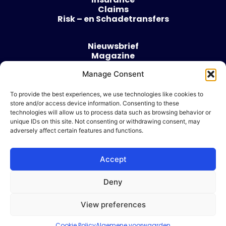
Claims
Risk – en Schadetransfers
Nieuwsbrief
Magazine
Evenementen
Manage Consent
Over
Contact
To provide the best experiences, we use technologies like cookies to
store and/or access device information. Consenting to these
Algemene voorwaarden
technologies will allow us to process data such as browsing behavior or
Cookie beleid
unique IDs on this site. Not consenting or withdrawing consent, may
adversely affect certain features and functions.
Accept
Ik wil adverteren
Deny
© 2026 Risk & Business
View preferences
| Design & Development door
WP Masters
Cookie Policy
Algemene voorwaarden