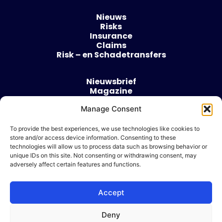
Nieuws
Risks
Insurance
Claims
Risk – en Schadetransfers
Nieuwsbrief
Magazine
Evenementen
Manage Consent
Over
Contact
To provide the best experiences, we use technologies like cookies to
store and/or access device information. Consenting to these
Algemene voorwaarden
technologies will allow us to process data such as browsing behavior or
Cookie beleid
unique IDs on this site. Not consenting or withdrawing consent, may
adversely affect certain features and functions.
Accept
Ik wil adverteren
Deny