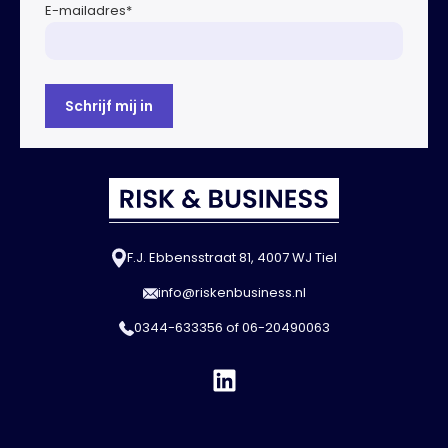
E-mailadres
*
F.J. Ebbensstraat 81, 4007 WJ Tiel
info@riskenbusiness.nl
0344-633356
of
06-20490063