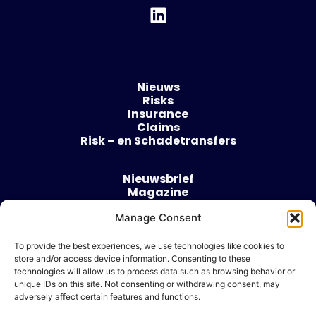
Nieuws
Risks
Insurance
Claims
Risk – en Schadetransfers
Nieuwsbrief
Magazine
Evenementen
Manage Consent
Over
Contact
To provide the best experiences, we use technologies like cookies to
store and/or access device information. Consenting to these
Algemene voorwaarden
technologies will allow us to process data such as browsing behavior or
Cookie beleid
unique IDs on this site. Not consenting or withdrawing consent, may
adversely affect certain features and functions.