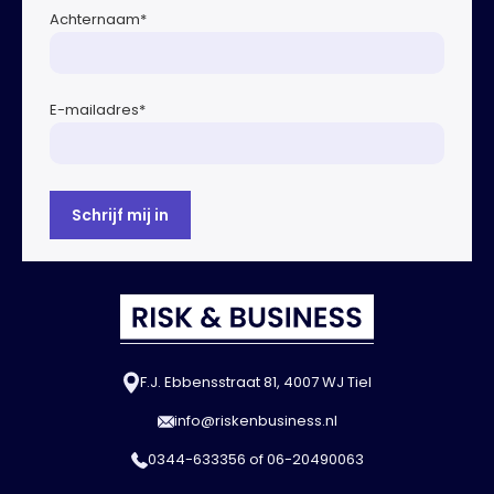
Achternaam
*
E-mailadres
*
F.J. Ebbensstraat 81, 4007 WJ Tiel
info@riskenbusiness.nl
0344-633356
of
06-20490063