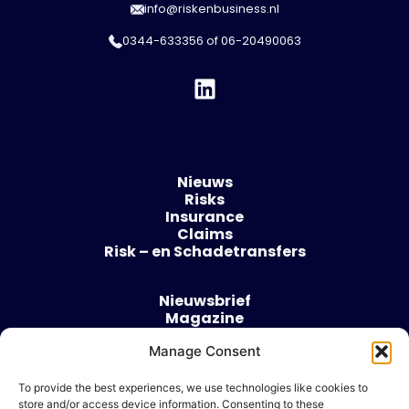
info@riskenbusiness.nl
0344-633356
of
06-20490063
Nieuws
Risks
Insurance
Claims
Risk – en Schadetransfers
Nieuwsbrief
Magazine
Evenementen
Manage Consent
Over
Contact
To provide the best experiences, we use technologies like cookies to
store and/or access device information. Consenting to these