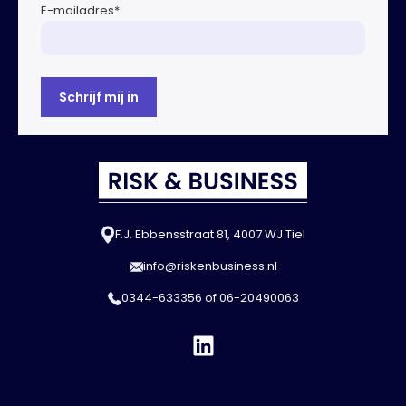
E-mailadres
*
F.J. Ebbensstraat 81, 4007 WJ Tiel
info@riskenbusiness.nl
0344-633356
of
06-20490063