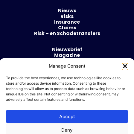
Nieuws
Risks
Insurance
Claims
Risk – en Schadetransfers
Nieuwsbrief
Magazine
Evenementen
Over
Manage Consent
Contact
To provide the best experiences, we use technologies like cookies to
store and/or access device information. Consenting to these
Algemene voorwaarden
technologies will allow us to process data such as browsing behavior or
Cookie beleid
unique IDs on this site. Not consenting or withdrawing consent, may
adversely affect certain features and functions.
Accept
Ik wil adverteren
Deny