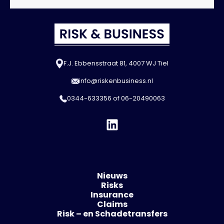
F.J. Ebbensstraat 81, 4007 WJ Tiel
info@riskenbusiness.nl
0344-633356
of
06-20490063
Nieuws
Risks
Insurance
Claims
Risk – en Schadetransfers