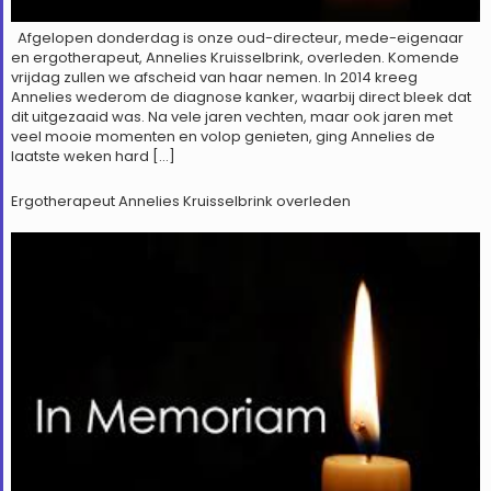
Afgelopen donderdag is onze oud-directeur, mede-eigenaar
en ergotherapeut, Annelies Kruisselbrink, overleden. Komende
vrijdag zullen we afscheid van haar nemen. In 2014 kreeg
Annelies wederom de diagnose kanker, waarbij direct bleek dat
dit uitgezaaid was. Na vele jaren vechten, maar ook jaren met
veel mooie momenten en volop genieten, ging Annelies de
laatste weken hard […]
Ergotherapeut Annelies Kruisselbrink overleden