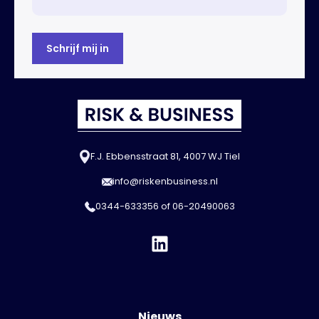
F.J. Ebbensstraat 81, 4007 WJ Tiel
info@riskenbusiness.nl
0344-633356
of
06-20490063
Nieuws