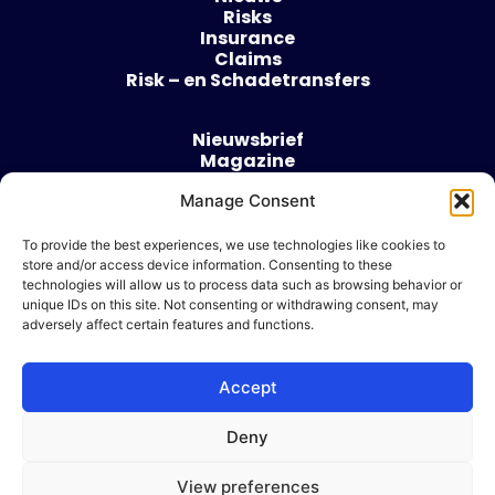
Risks
Insurance
Claims
Risk – en Schadetransfers
Nieuwsbrief
Magazine
Evenementen
Manage Consent
Over
Contact
To provide the best experiences, we use technologies like cookies to
store and/or access device information. Consenting to these
Algemene voorwaarden
technologies will allow us to process data such as browsing behavior or
Cookie beleid
unique IDs on this site. Not consenting or withdrawing consent, may
adversely affect certain features and functions.
Accept
Ik wil adverteren
Deny
© 2026 Risk & Business
View preferences