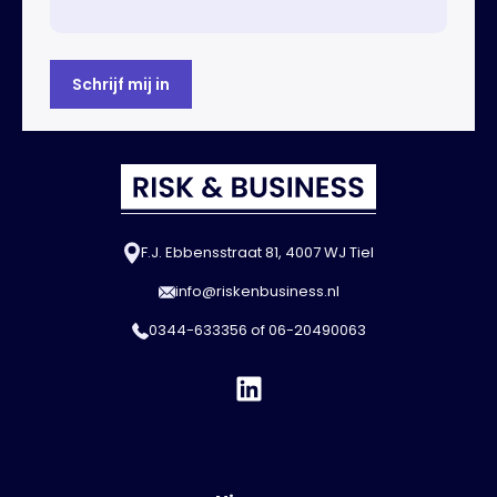
F.J. Ebbensstraat 81, 4007 WJ Tiel
info@riskenbusiness.nl
0344-633356
of
06-20490063