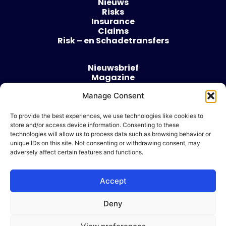
Nieuws
Risks
Insurance
Claims
Risk – en Schadetransfers
Nieuwsbrief
Magazine
Evenementen
Over
Manage Consent
Contact
To provide the best experiences, we use technologies like cookies to
store and/or access device information. Consenting to these
Algemene voorwaarden
technologies will allow us to process data such as browsing behavior or
Cookie beleid
unique IDs on this site. Not consenting or withdrawing consent, may
adversely affect certain features and functions.
Accept
Ik wil adverteren
Deny
© 2026 Risk & Business