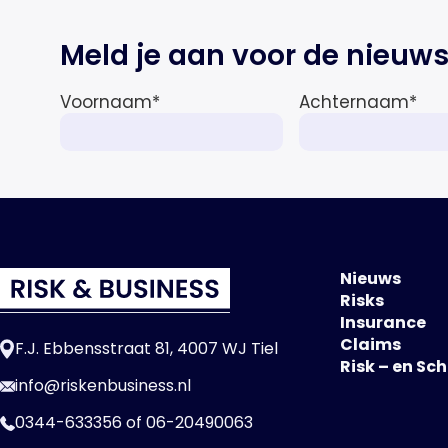
Meld je aan voor de nieuws
Voornaam
*
Achternaam
*
Nieuws
Risks
Insurance
Claims
F.J. Ebbensstraat 81, 4007 WJ Tiel
Risk – en Sc
info@riskenbusiness.nl
0344-633356
of
06-20490063