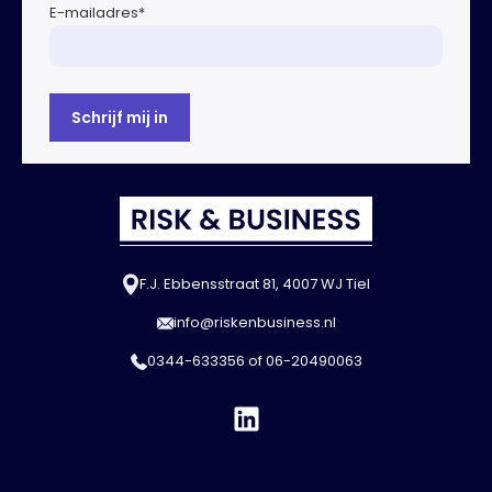
E-mailadres
*
F.J. Ebbensstraat 81, 4007 WJ Tiel
info@riskenbusiness.nl
0344-633356
of
06-20490063