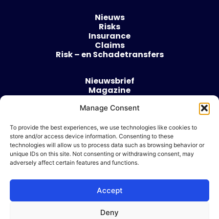
Nieuws
Risks
Insurance
Claims
Risk – en Schadetransfers
Nieuwsbrief
Magazine
Evenementen
Over
Manage Consent
Contact
To provide the best experiences, we use technologies like cookies to
store and/or access device information. Consenting to these
Algemene voorwaarden
technologies will allow us to process data such as browsing behavior or
Cookie beleid
unique IDs on this site. Not consenting or withdrawing consent, may
adversely affect certain features and functions.
Accept
Ik wil adverteren
Deny