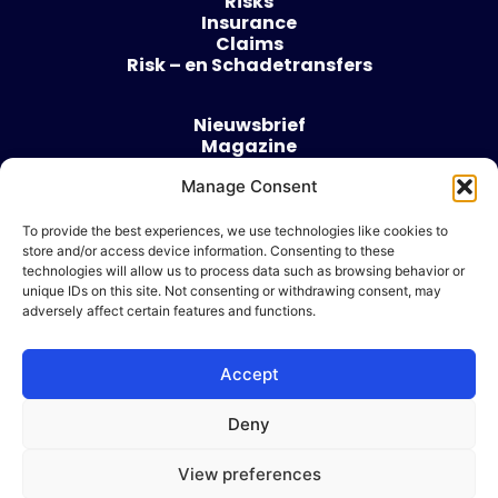
Risks
Insurance
Claims
Risk – en Schadetransfers
Nieuwsbrief
Magazine
Evenementen
Manage Consent
Over
Contact
To provide the best experiences, we use technologies like cookies to
store and/or access device information. Consenting to these
Algemene voorwaarden
technologies will allow us to process data such as browsing behavior or
Cookie beleid
unique IDs on this site. Not consenting or withdrawing consent, may
adversely affect certain features and functions.
Accept
Ik wil adverteren
Deny
© 2026 Risk & Business
View preferences
| Design & Development door
WP Masters