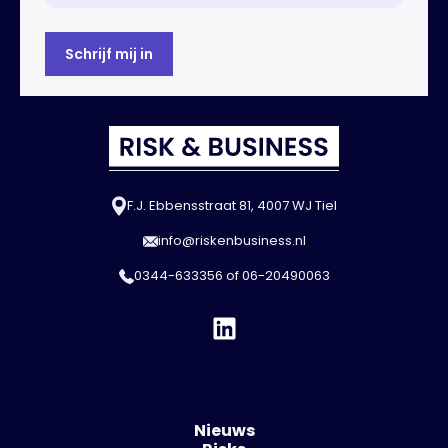
F.J. Ebbensstraat 81, 4007 WJ Tiel
info@riskenbusiness.nl
0344-633356
of
06-20490063
Nieuws