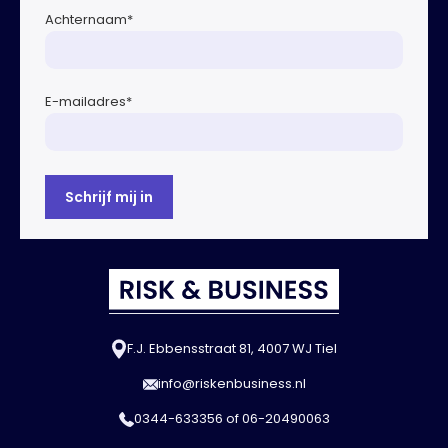
Achternaam
*
E-mailadres
*
F.J. Ebbensstraat 81, 4007 WJ Tiel
info@riskenbusiness.nl
0344-633356
of
06-20490063