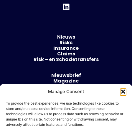
Nieuws
Risks
Insurance
Claims
Risk – en Schadetransfers
Nieuwsbrief
Magazine
Evenementen
Manage Consent
Over
Contact
To provide the best experiences, we use technologies like cookies to
store and/or access device information. Consenting to these
Algemene voorwaarden
technologies will allow us to process data such as browsing behavior or
Cookie beleid
unique IDs on this site. Not consenting or withdrawing consent, may
adversely affect certain features and functions.