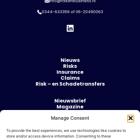
info@riskenbusiness.nl
0344-633356
of
06-20490063
Nieuws
Risks
Insurance
Claims
Risk – en Schadetransfers
Nieuwsbrief
Magazine
Evenementen
Manage Consent
Over
Contact
To provide the best experiences, we use technologies like cookies to
store and/or access device information. Consenting to these