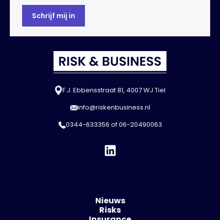
F.J. Ebbensstraat 81, 4007 WJ Tiel
info@riskenbusiness.nl
0344-633356
of
06-20490063
Nieuws
Risks
Insurance