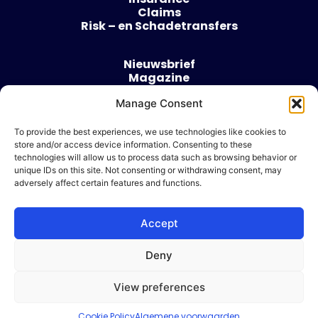
Claims
Risk – en Schadetransfers
Nieuwsbrief
Magazine
Evenementen
Over
Manage Consent
Contact
To provide the best experiences, we use technologies like cookies to
store and/or access device information. Consenting to these
Algemene voorwaarden
technologies will allow us to process data such as browsing behavior or
Cookie beleid
unique IDs on this site. Not consenting or withdrawing consent, may
adversely affect certain features and functions.
Accept
Ik wil adverteren
Deny
© 2026 Risk & Business
View preferences
| Design & Development door
WP Masters
Cookie Policy
Algemene voorwaarden