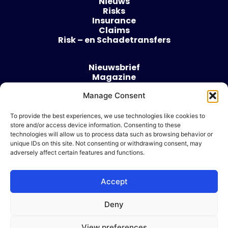
Nieuws
Risks
Insurance
Claims
Risk – en Schadetransfers
Nieuwsbrief
Magazine
Evenementen
Manage Consent
Over
Contact
To provide the best experiences, we use technologies like cookies to
store and/or access device information. Consenting to these
Algemene voorwaarden
technologies will allow us to process data such as browsing behavior or
Cookie beleid
unique IDs on this site. Not consenting or withdrawing consent, may
adversely affect certain features and functions.
Accept
Ik wil adverteren
Deny
© 2026 Risk & Business
View preferences