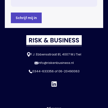
F.J. Ebbensstraat 81, 4007 WJ Tiel
info@riskenbusiness.nl
0344-633356
of
06-20490063