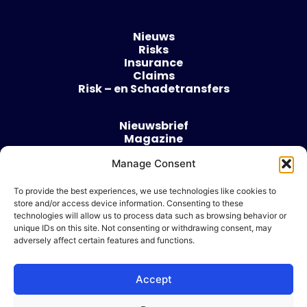
Nieuws
Risks
Insurance
Claims
Risk – en Schadetransfers
Nieuwsbrief
Magazine
Evenementen
Over
Manage Consent
Contact
To provide the best experiences, we use technologies like cookies to
store and/or access device information. Consenting to these
Algemene voorwaarden
technologies will allow us to process data such as browsing behavior or
Cookie beleid
unique IDs on this site. Not consenting or withdrawing consent, may
adversely affect certain features and functions.
Accept
Ik wil adverteren