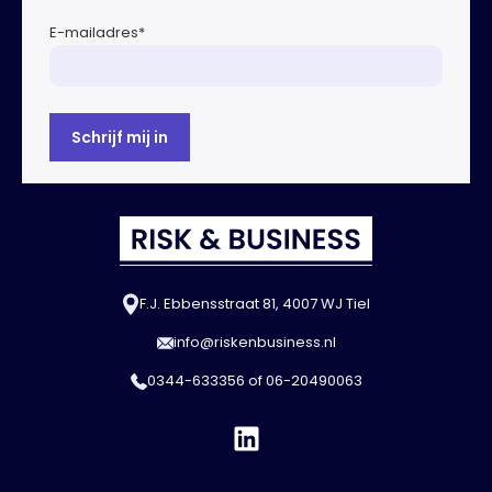
E-mailadres
*
F.J. Ebbensstraat 81, 4007 WJ Tiel
info@riskenbusiness.nl
0344-633356
of
06-20490063