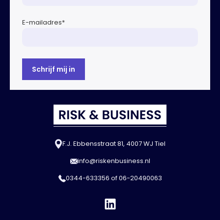
E-mailadres
*
F.J. Ebbensstraat 81, 4007 WJ Tiel
info@riskenbusiness.nl
0344-633356
of
06-20490063