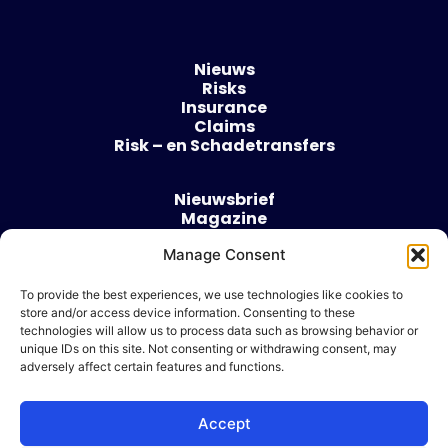
Nieuws
Risks
Insurance
Claims
Risk – en Schadetransfers
Nieuwsbrief
Magazine
Evenementen
Over
Manage Consent
Contact
To provide the best experiences, we use technologies like cookies to
store and/or access device information. Consenting to these
Algemene voorwaarden
technologies will allow us to process data such as browsing behavior or
Cookie beleid
unique IDs on this site. Not consenting or withdrawing consent, may
adversely affect certain features and functions.
Accept
Ik wil adverteren