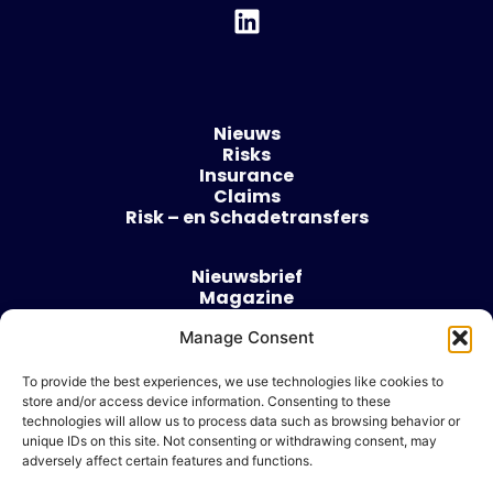
Nieuws
Risks
Insurance
Claims
Risk – en Schadetransfers
Nieuwsbrief
Magazine
Evenementen
Manage Consent
Over
Contact
To provide the best experiences, we use technologies like cookies to
store and/or access device information. Consenting to these
Algemene voorwaarden
technologies will allow us to process data such as browsing behavior or
Cookie beleid
unique IDs on this site. Not consenting or withdrawing consent, may
adversely affect certain features and functions.