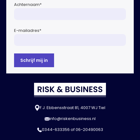
Achternaam
*
E-mailadres
*
F.J. Ebbensstraat 81, 4007 WJ Tiel
info@riskenbusiness.nl
0344-633356
of
06-20490063