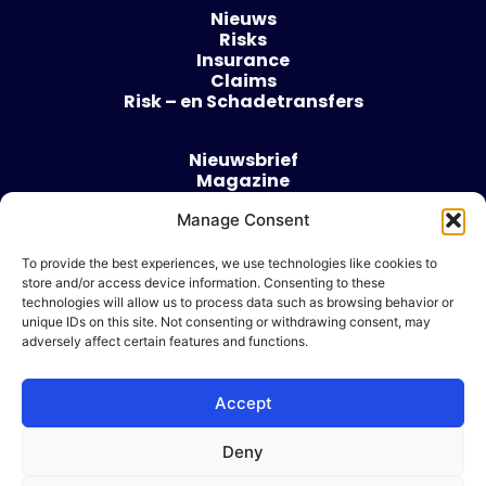
Nieuws
Risks
Insurance
Claims
Risk – en Schadetransfers
Nieuwsbrief
Magazine
Evenementen
Manage Consent
Over
Contact
To provide the best experiences, we use technologies like cookies to
store and/or access device information. Consenting to these
Algemene voorwaarden
technologies will allow us to process data such as browsing behavior or
Cookie beleid
unique IDs on this site. Not consenting or withdrawing consent, may
adversely affect certain features and functions.
Accept
Ik wil adverteren
Deny