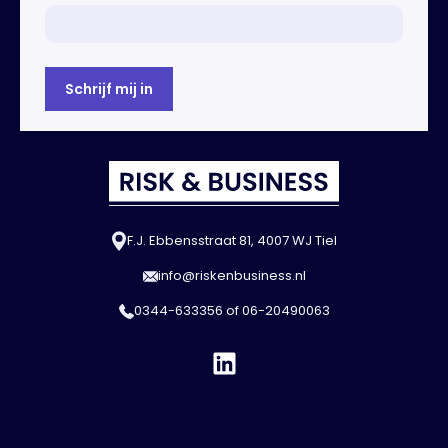
F.J. Ebbensstraat 81, 4007 WJ Tiel
info@riskenbusiness.nl
0344-633356
of
06-20490063