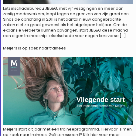
Letselschadebureau JBL&G, met vijf vestigingen en meer dan
zestig medewerkers, loopt tegen de grenzen van zijn groei aan.
Sinds de oprichting in 2011 is het aantal nieuw aangebrachte
zaken niet zo groot geweest als het afgelopen halfjaar. Om de
expansie verder te kunnen opvangen, start JBL&G deze maand
een eigen traineeship Letselschade voor negen kersverse […]
Meijers is op zoek naar trainees
Meijers start dit jaar met een traineeprogramma. Hiervoor is men
op zoek naar trainees. Geïnteresseerd? Klik hier voor meer