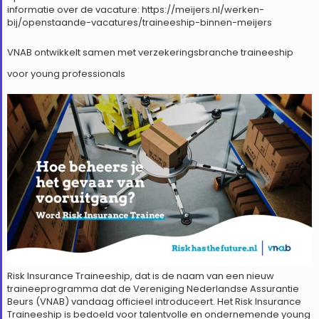
informatie over de vacature: https://meijers.nl/werken-
bij/openstaande-vacatures/traineeship-binnen-meijers
VNAB ontwikkelt samen met verzekeringsbranche traineeship
voor young professionals
Risk Insurance Traineeship, dat is de naam van een nieuw
traineeprogramma dat de Vereniging Nederlandse Assurantie
Beurs (VNAB) vandaag officieel introduceert. Het Risk Insurance
Traineeship is bedoeld voor talentvolle en ondernemende young