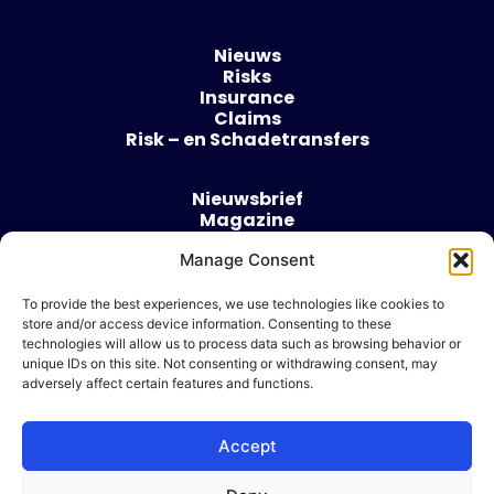
Nieuws
Risks
Insurance
Claims
Risk – en Schadetransfers
Nieuwsbrief
Magazine
Evenementen
Manage Consent
Over
Contact
To provide the best experiences, we use technologies like cookies to
store and/or access device information. Consenting to these
Algemene voorwaarden
technologies will allow us to process data such as browsing behavior or
Cookie beleid
unique IDs on this site. Not consenting or withdrawing consent, may
adversely affect certain features and functions.
Accept
Ik wil adverteren