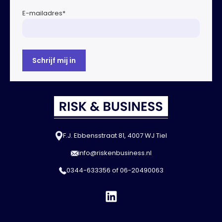
E-mailadres
*
F.J. Ebbensstraat 81, 4007 WJ Tiel
info@riskenbusiness.nl
0344-633356
of
06-20490063