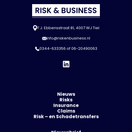
F.J. Ebbensstraat 81, 4007 WJ Tiel
info@riskenbusiness.nl
0344-633356
of
06-20490063
Nieuws
Risks
Insurance
Claims
Risk – en Schadetransfers