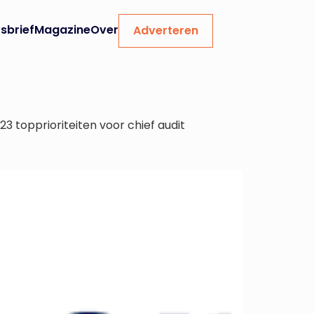
sbrief
Magazine
Over
Adverteren
3 topprioriteiten voor chief audit