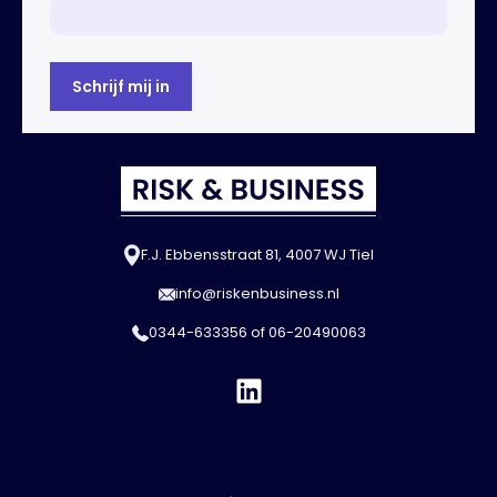
F.J. Ebbensstraat 81, 4007 WJ Tiel
info@riskenbusiness.nl
0344-633356
of
06-20490063