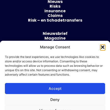
Nieuws
Risks
Insurance
Claims
Risk – en Schadetransfers
Nieuwsbrief
Magazine
Evenementen
Over
Manage Consent
Contact
To provide the best experiences, we use technologies like cookies to
store and/or access device information. Consenting to these
Algemene voorwaarden
technologies will allow us to process data such as browsing behavior or
Cookie beleid
unique IDs on this site. Not consenting or withdrawing consent, may
adversely affect certain features and functions.
Accept
Ik wil adverteren
Deny
© 2026 Risk & Business