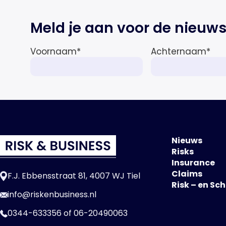
Meld je aan voor de nieuws
Voornaam
*
Achternaam
*
Nieuws
Risks
Insurance
Claims
F.J. Ebbensstraat 81, 4007 WJ Tiel
Risk – en Sc
info@riskenbusiness.nl
0344-633356
of
06-20490063