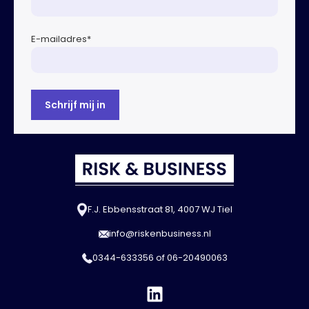
E-mailadres
*
F.J. Ebbensstraat 81, 4007 WJ Tiel
info@riskenbusiness.nl
0344-633356
of
06-20490063