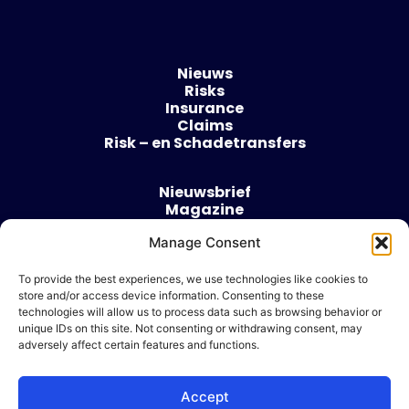
Nieuws
Risks
Insurance
Claims
Risk – en Schadetransfers
Nieuwsbrief
Magazine
Evenementen
Manage Consent
Over
Contact
To provide the best experiences, we use technologies like cookies to
store and/or access device information. Consenting to these
Algemene voorwaarden
technologies will allow us to process data such as browsing behavior or
Cookie beleid
unique IDs on this site. Not consenting or withdrawing consent, may
adversely affect certain features and functions.
Accept
Ik wil adverteren