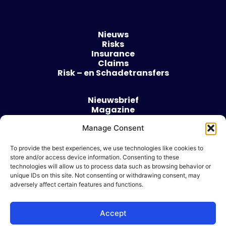
Nieuws
Risks
Insurance
Claims
Risk – en Schadetransfers
Nieuwsbrief
Magazine
Evenementen
Manage Consent
Over
Contact
To provide the best experiences, we use technologies like cookies to
store and/or access device information. Consenting to these
Algemene voorwaarden
technologies will allow us to process data such as browsing behavior or
Cookie beleid
unique IDs on this site. Not consenting or withdrawing consent, may
adversely affect certain features and functions.
Accept
Ik wil adverteren