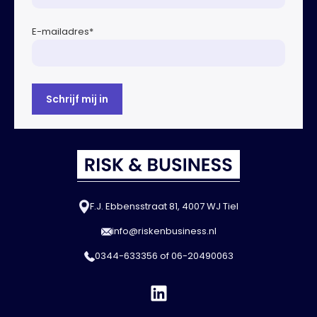
E-mailadres
*
F.J. Ebbensstraat 81, 4007 WJ Tiel
info@riskenbusiness.nl
0344-633356
of
06-20490063