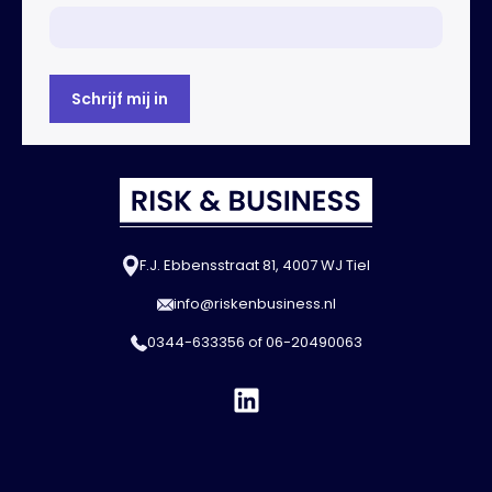
F.J. Ebbensstraat 81, 4007 WJ Tiel
info@riskenbusiness.nl
0344-633356
of
06-20490063