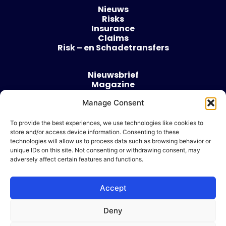
Nieuws
Risks
Insurance
Claims
Risk – en Schadetransfers
Nieuwsbrief
Magazine
Evenementen
Over
Manage Consent
Contact
To provide the best experiences, we use technologies like cookies to
store and/or access device information. Consenting to these
Algemene voorwaarden
technologies will allow us to process data such as browsing behavior or
Cookie beleid
unique IDs on this site. Not consenting or withdrawing consent, may
adversely affect certain features and functions.
Accept
Ik wil adverteren
Deny