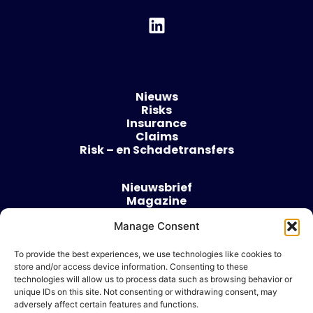
Nieuws
Risks
Insurance
Claims
Risk – en Schadetransfers
Nieuwsbrief
Magazine
Evenementen
Manage Consent
Over
Contact
To provide the best experiences, we use technologies like cookies to
store and/or access device information. Consenting to these
Algemene voorwaarden
technologies will allow us to process data such as browsing behavior or
Cookie beleid
unique IDs on this site. Not consenting or withdrawing consent, may
adversely affect certain features and functions.