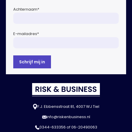
Achternaam
*
E-mailadres
*
F.J. Ebbensstraat 81, 4007 WJ Tiel
info@riskenbusiness.nl
0344-633356
of
06-20490063