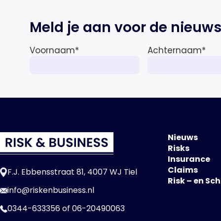
Meld je aan voor de nieuws
Voornaam
*
Achternaam
*
Nieuws
Risks
Insurance
Claims
F.J. Ebbensstraat 81, 4007 WJ Tiel
Risk – en Sc
info@riskenbusiness.nl
0344-633356
of
06-20490063