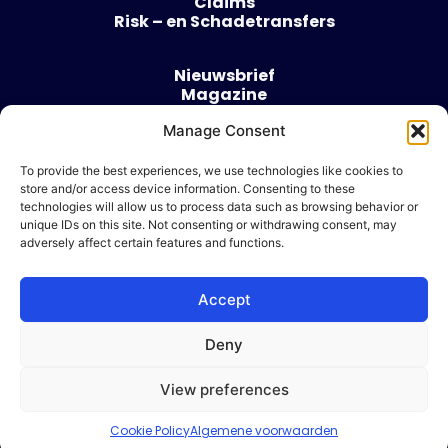
Claims
Risk – en Schadetransfers
Nieuwsbrief
Magazine
Evenementen
Over
Manage Consent
Contact
To provide the best experiences, we use technologies like cookies to
store and/or access device information. Consenting to these
Algemene voorwaarden
technologies will allow us to process data such as browsing behavior or
Cookie beleid
unique IDs on this site. Not consenting or withdrawing consent, may
adversely affect certain features and functions.
Accept
Ik wil adverteren
Deny
© 2026 Risk & Business
View preferences
| Design & Development door
WP Masters
Cookie Policy
Algemene voorwaarden