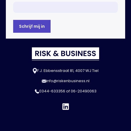
F.J. Ebbensstraat 81, 4007 WJ Tiel
info@riskenbusiness.nl
0344-633356
of
06-20490063