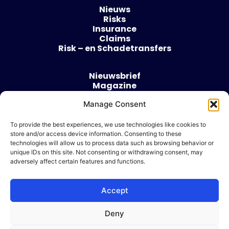
Nieuws
Risks
Insurance
Claims
Risk – en Schadetransfers
Nieuwsbrief
Magazine
Evenementen
Over
Manage Consent
Contact
To provide the best experiences, we use technologies like cookies to
store and/or access device information. Consenting to these
Algemene voorwaarden
technologies will allow us to process data such as browsing behavior or
Cookie beleid
unique IDs on this site. Not consenting or withdrawing consent, may
adversely affect certain features and functions.
Accept
Ik wil adverteren
Deny