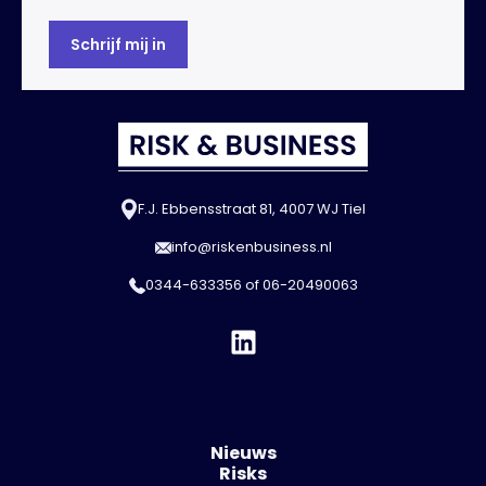
F.J. Ebbensstraat 81, 4007 WJ Tiel
info@riskenbusiness.nl
0344-633356
of
06-20490063
Nieuws
Risks