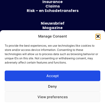
Insurance
Claims
Risk – en Schadetransfers
Nieuwsbrief
Magazine
Evenementen
Over
Manage Consent
Contact
To provide the best experiences, we use technologies like cookies to
store and/or access device information. Consenting to these
Algemene voorwaarden
technologies will allow us to process data such as browsing behavior or
Cookie beleid
unique IDs on this site. Not consenting or withdrawing consent, may
adversely affect certain features and functions.
Accept
Ik wil adverteren
Deny
© 2026 Risk & Business
View preferences
| Design & Development door
WP Masters