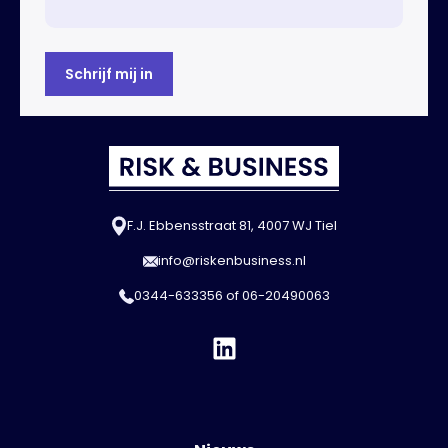
F.J. Ebbensstraat 81, 4007 WJ Tiel
info@riskenbusiness.nl
0344-633356
of
06-20490063