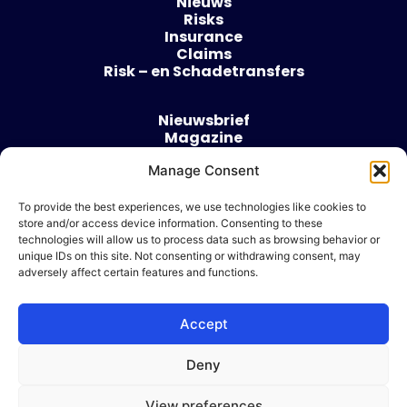
Nieuws
Risks
Insurance
Claims
Risk – en Schadetransfers
Nieuwsbrief
Magazine
Evenementen
Manage Consent
Over
Contact
To provide the best experiences, we use technologies like cookies to
store and/or access device information. Consenting to these
Algemene voorwaarden
technologies will allow us to process data such as browsing behavior or
Cookie beleid
unique IDs on this site. Not consenting or withdrawing consent, may
adversely affect certain features and functions.
Accept
Ik wil adverteren
Deny
© 2026 Risk & Business
View preferences