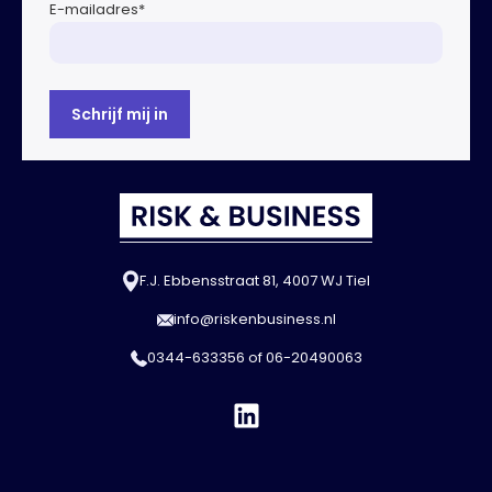
E-mailadres
*
F.J. Ebbensstraat 81, 4007 WJ Tiel
info@riskenbusiness.nl
0344-633356
of
06-20490063