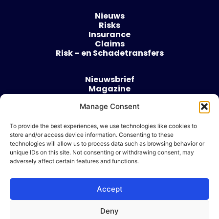
Nieuws
Risks
Insurance
Claims
Risk – en Schadetransfers
Nieuwsbrief
Magazine
Evenementen
Manage Consent
Over
Contact
To provide the best experiences, we use technologies like cookies to
store and/or access device information. Consenting to these
Algemene voorwaarden
technologies will allow us to process data such as browsing behavior or
Cookie beleid
unique IDs on this site. Not consenting or withdrawing consent, may
adversely affect certain features and functions.
Accept
Ik wil adverteren
Deny