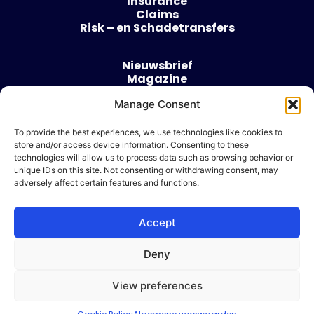
Insurance
Claims
Risk – en Schadetransfers
Nieuwsbrief
Magazine
Evenementen
Over
Manage Consent
Contact
To provide the best experiences, we use technologies like cookies to
store and/or access device information. Consenting to these
Algemene voorwaarden
technologies will allow us to process data such as browsing behavior or
Cookie beleid
unique IDs on this site. Not consenting or withdrawing consent, may
adversely affect certain features and functions.
Accept
Ik wil adverteren
Deny
© 2026 Risk & Business
View preferences
| Design & Development door
WP Masters