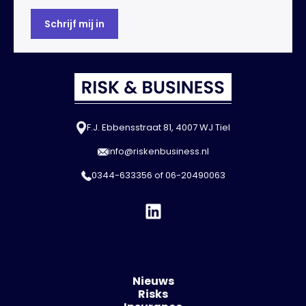
F.J. Ebbensstraat 81, 4007 WJ Tiel
info@riskenbusiness.nl
0344-633356
of
06-20490063
Nieuws
Risks