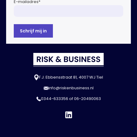
E-mailadres
*
F.J. Ebbensstraat 81, 4007 WJ Tiel
info@riskenbusiness.nl
0344-633356
of
06-20490063