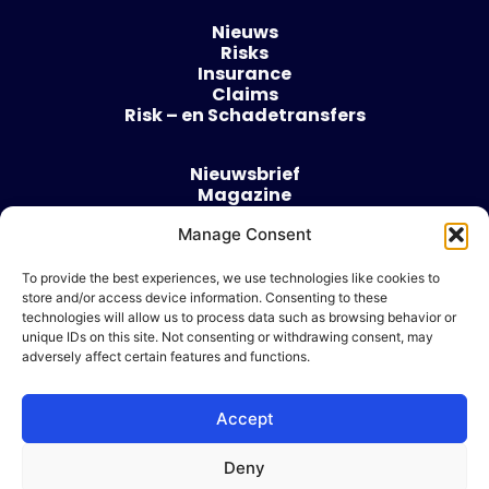
Nieuws
Risks
Insurance
Claims
Risk – en Schadetransfers
Nieuwsbrief
Magazine
Evenementen
Manage Consent
Over
Contact
To provide the best experiences, we use technologies like cookies to
store and/or access device information. Consenting to these
Algemene voorwaarden
technologies will allow us to process data such as browsing behavior or
Cookie beleid
unique IDs on this site. Not consenting or withdrawing consent, may
adversely affect certain features and functions.
Accept
Ik wil adverteren
Deny